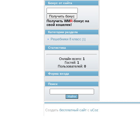
Бонус от сайта
Получить WM
R
-бонус на
свой кошелек!
Категории раздела
Решебники 8 класс
[1]
Статистика
Онлайн всего:
1
Гостей:
1
Пользователей:
0
Форма входа
Поиск
Создать
бесплатный сайт
с
uCoz